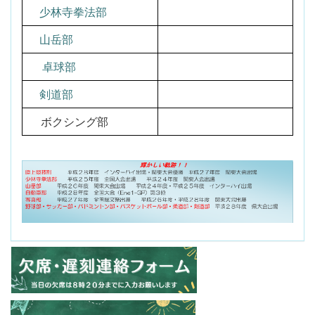
少林寺拳法部
山岳部
卓球部
剣道部
ボクシング部